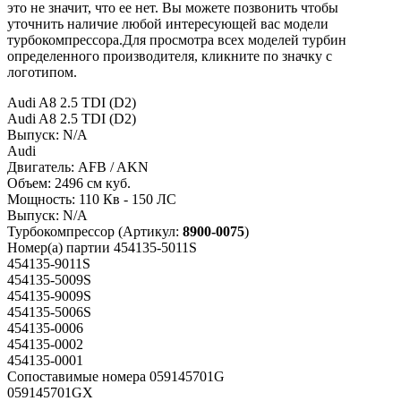
это не значит, что ее нет. Вы можете позвонить чтобы
уточнить наличие любой интересующей вас модели
турбокомпрессора.Для просмотра всех моделей турбин
определенного производителя, кликните по значку с
логотипом.
Audi A8 2.5 TDI (D2)
Audi A8 2.5 TDI (D2)
Выпуск:
N/A
Audi
Двигатель:
AFB / AKN
Объем:
2496 см куб.
Мощность:
110 Кв - 150 ЛС
Выпуск:
N/A
Турбокомпрессор
(Артикул:
8900-0075
)
Номер(а) партии
454135-5011S
454135-9011S
454135-5009S
454135-9009S
454135-5006S
454135-0006
454135-0002
454135-0001
Сопоставимые номера
059145701G
059145701GX