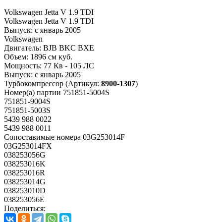
Volkswagen Jetta V 1.9 TDI
Volkswagen Jetta V 1.9 TDI
Выпуск:
с январь 2005
Volkswagen
Двигатель:
BJB BKC BXE
Объем:
1896 см куб.
Мощность:
77 Кв - 105 ЛС
Выпуск:
с январь 2005
Турбокомпрессор
(Артикул:
8900-1307
)
Номер(а) партии
751851-5004S
751851-9004S
751851-5003S
5439 988 0022
5439 988 0011
Сопоставимые номера
03G253014F
03G253014FX
038253056G
038253016K
038253016R
038253014G
038253010D
038253056E
Поделиться: