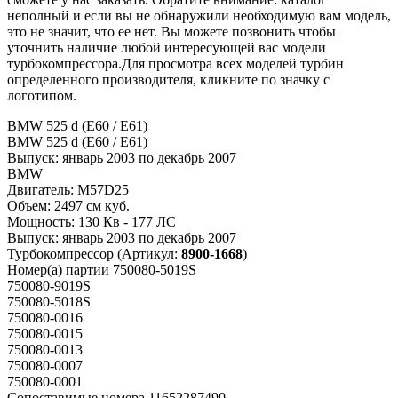
неполный и если вы не обнаружили необходимую вам модель,
это не значит, что ее нет. Вы можете позвонить чтобы
уточнить наличие любой интересующей вас модели
турбокомпрессора.Для просмотра всех моделей турбин
определенного производителя, кликните по значку с
логотипом.
BMW 525 d (E60 / E61)
BMW 525 d (E60 / E61)
Выпуск:
январь 2003 по декабрь 2007
BMW
Двигатель:
M57D25
Объем:
2497 см куб.
Мощность:
130 Кв - 177 ЛС
Выпуск:
январь 2003 по декабрь 2007
Турбокомпрессор
(Артикул:
8900-1668
)
Номер(а) партии
750080-5019S
750080-9019S
750080-5018S
750080-0016
750080-0015
750080-0013
750080-0007
750080-0001
Сопоставимые номера
11652287490