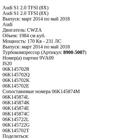
Audi S1 2.0 TFSI (8X)
Audi S1 2.0 TFSI (8X)
Выпуск:
март 2014 по май 2018
Audi
Двигатель:
CWZA
Объем:
1984 см куб.
Мощность:
170 Кв - 231 ЛС
Выпуск:
март 2014 по май 2018
Турбокомпрессор
(Артикул:
8900-5007
)
Номер(а) партии
9VA09
IS20
06K145702R
06K145702Q
06K145702K
06K145702E
Сопоставимые номера
06K145874M
06K145874L
06K145874K
06K145874E
06K145874C
06K145722L
06K145722G
06K145702T
Поделиться: