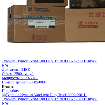
Турбина Hyundai Van/Light Duty Truck 8900-0985H
Выпуск:
N/A
Двигатель:
D4BK
Объем:
2500 см куб.
Мощность:
63 Кв - ЛС
Номер партии:
466685-0004
Купить
Подробнее
Турбина Hyundai Van/Light Duty Truck 8900-0981H
Выпуск:
N/A