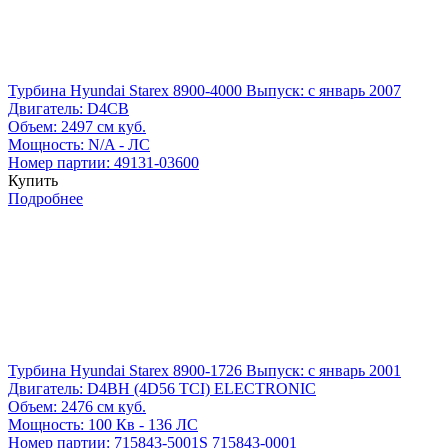
Турбина Hyundai Starex 8900-4000
Выпуск: с январь 2007
Двигатель:
D4CB
Объем:
2497 см куб.
Мощность:
N/A - ЛС
Номер партии:
49131-03600
Купить
Подробнее
Турбина Hyundai Starex 8900-1726
Выпуск: с январь 2001
Двигатель:
D4BH (4D56 TCI) ELECTRONIC
Объем:
2476 см куб.
Мощность:
100 Кв - 136 ЛС
Номер партии:
715843-5001S
715843-0001