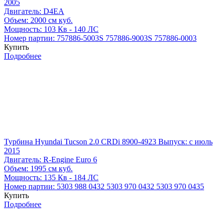
2005
Двигатель:
D4EA
Объем:
2000 см куб.
Мощность:
103 Кв - 140 ЛС
Номер партии:
757886-5003S
757886-9003S
757886-0003
Купить
Подробнее
Турбина Hyundai Tucson 2.0 CRDi 8900-4923
Выпуск: с июль
2015
Двигатель:
R-Engine Euro 6
Объем:
1995 см куб.
Мощность:
135 Кв - 184 ЛС
Номер партии:
5303 988 0432
5303 970 0432
5303 970 0435
Купить
Подробнее