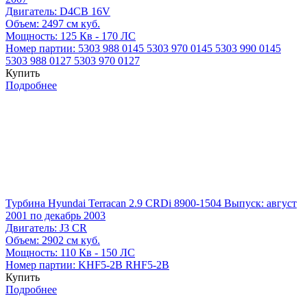
Двигатель:
D4CB 16V
Объем:
2497 см куб.
Мощность:
125 Кв - 170 ЛС
Номер партии:
5303 988 0145
5303 970 0145
5303 990 0145
5303 988 0127
5303 970 0127
Купить
Подробнее
Турбина Hyundai Terracan 2.9 CRDi 8900-1504
Выпуск: август
2001 по декабрь 2003
Двигатель:
J3 CR
Объем:
2902 см куб.
Мощность:
110 Кв - 150 ЛС
Номер партии:
KHF5-2B
RHF5-2B
Купить
Подробнее