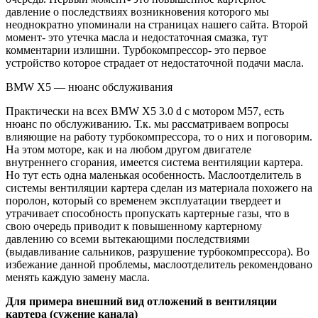
давление о последствиях возникновения которого мы
неоднократно упоминали на страницах нашего сайта. Второй
момент- это утечка масла и недостаточная смазка, тут
комментарии излишни. Турбокомпрессор- это первое
устройство которое страдает от недостаточной подачи масла.
BMW X5 — нюанс обслуживания
Практически на всех BMW X5 3.0 d с мотором M57, есть
нюанс по обслуживанию. Т.к. мы рассматриваем вопросы
влияющие на работу турбокомпрессора, то о них и поговорим.
На этом моторе, как и на любом другом двигателе
внутреннего сгорания, имеется система вентиляции картера.
Но тут есть одна маленькая особенность. Маслоотделитель в
системы вентиляции картера сделан из материала похожего на
поролон, который со временем эксплуатации твердеет и
утрачивает способность пропускать картерные газы, что в
свою очередь приводит к повышенному картерному
давлению со всеми вытекающими последствиями
(выдавливание сальников, разрушение турбокомпрессора). Во
избежание данной проблемы, маслоотделитель рекомендовано
менять каждую замену масла.
Для примера внешний вид отложений в вентиляции
картера (сужение канала)