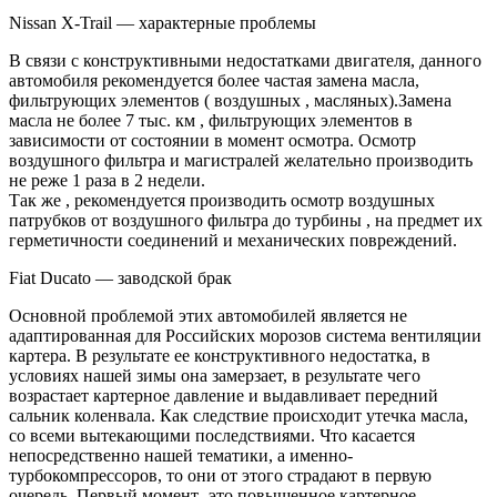
Nissan X-Trail — характерные проблемы
В связи с конструктивными недостатками двигателя, данного
автомобиля рекомендуется более частая замена масла,
фильтрующих элементов ( воздушных , масляных).Замена
масла не более 7 тыс. км , фильтрующих элементов в
зависимости от состоянии в момент осмотра. Осмотр
воздушного фильтра и магистралей желательно производить
не реже 1 раза в 2 недели.
Так же , рекомендуется производить осмотр воздушных
патрубков от воздушного фильтра до турбины , на предмет их
герметичности соединений и механических повреждений.
Fiat Ducato — заводской брак
Основной проблемой этих автомобилей является не
адаптированная для Российских морозов система вентиляции
картера. В результате ее конструктивного недостатка, в
условиях нашей зимы она замерзает, в результате чего
возрастает картерное давление и выдавливает передний
сальник коленвала. Как следствие происходит утечка масла,
со всеми вытекающими последствиями. Что касается
непосредственно нашей тематики, а именно-
турбокомпрессоров, то они от этого страдают в первую
очередь. Первый момент- это повышенное картерное