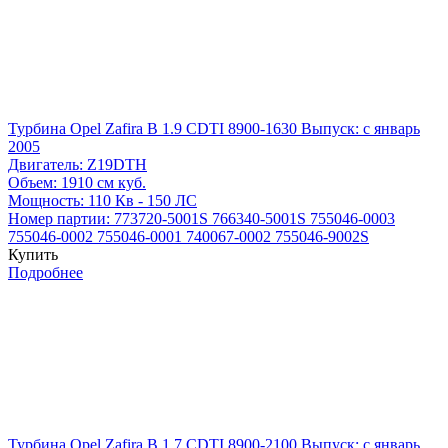
Турбина Opel Zafira B 1.9 CDTI 8900-1630
Выпуск: с январь
2005
Двигатель:
Z19DTH
Объем:
1910 см куб.
Мощность:
110 Кв - 150 ЛС
Номер партии:
773720-5001S
766340-5001S
755046-0003
755046-0002
755046-0001
740067-0002
755046-9002S
Купить
Подробнее
Турбина Opel Zafira B 1.7 CDTI 8900-2100
Выпуск: с январь