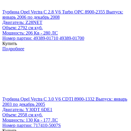
Турбина Opel Vectra C 2.8 V6 Turbo OPC 8900-2355
Выпуск:
январь 2006 по декабрь 2008
Двигатель:
Z28NET
Объем:
2792 см куб.
Мощность:
206 Кв - 280 ЛС
Номер партии:
49389-01710
49389-01700
Купить
Подробнее
Турбина Opel Vectra C 3.0 V6 CDTI 8900-1332
Выпуск: январь
2003 по декабрь 2005
Двигатель:
Y30DT 6DE1
Объем:
2958 см куб.
Мощность:
130 Кв - 177 ЛС
Номер партии:
717410-5007S
Купить