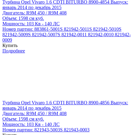
Турбина Opel Vivaro 1.6 CDTI BITURBO 8900-4854
Выпуск:
январь 2014 по декабрь 2015
Двигатель:
R9M 450 / R9M 408
Объем:
1598 см куб.
Мощность:
103 Кв - 140 ЛС
Номер партии:
883861-5001S
821942-5011S
821942-5010S
821942-5009S
821942-5007S
821942-0011
821942-0010
821942-
0009
Купить
Подробнее
Турбина Opel Vivaro 1.6 CDTI BITURBO 8900-4856
Выпуск:
январь 2014 по декабрь 2015
Двигатель:
R9M 450 / R9M 408
Объем:
1598 см куб.
Мощность:
103 Кв - 140 ЛС
Номер партии:
821943-5003S
821943-0003