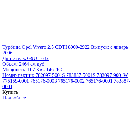
Турбина Opel Vivaro 2.5 CDTI 8900-2922
Выпуск: с январь
2006
Двигатель:
G9U - 632
Объем:
2464 см куб.
Мощность:
107 Кв - 146 ЛС
Номер партии:
782097-5001S
783887-5001S
782097-9001W
775159-0001
765176-0003
765176-0002
765176-0001
783887-
0001
Купить
Подробнее