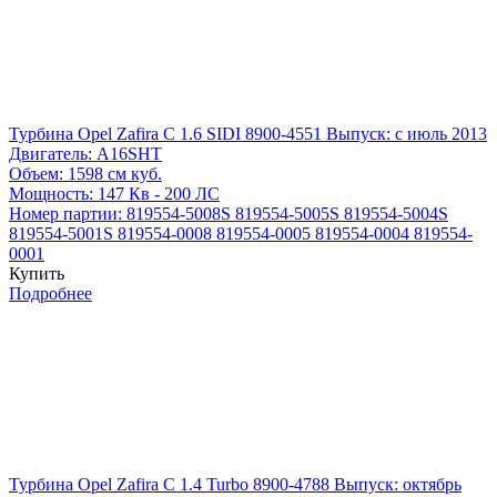
Турбина Opel Zafira C 1.6 SIDI 8900-4551
Выпуск: с июль 2013
Двигатель:
A16SHT
Объем:
1598 см куб.
Мощность:
147 Кв - 200 ЛС
Номер партии:
819554-5008S
819554-5005S
819554-5004S
819554-5001S
819554-0008
819554-0005
819554-0004
819554-
0001
Купить
Подробнее
Турбина Opel Zafira C 1.4 Turbo 8900-4788
Выпуск: октябрь