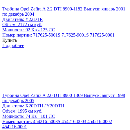
Турбина Opel Zafira A 2.2 DTI 8900-1182
Выпуск: январь 2001
по декабрь 2004
Двигатель:
Y22DTR
Объем:
2172 см куб.
Мощность:
92 Кв - 125 ЛС
Номер партии:
717625-5001S
717625-9001S
717625-0001
Купить
Подробнее
Турбина Opel Zafira A 2.0 DTI 8900-1369
Выпуск: август 1998
по декабрь 2005
Двигатель:
X20DTH / Y20DTH
Объем:
1995 см куб.
Мощность:
74 Кв - 101 ЛС
Номер партии:
454216-5003S
454216-0003
454216-0002
454216-0001