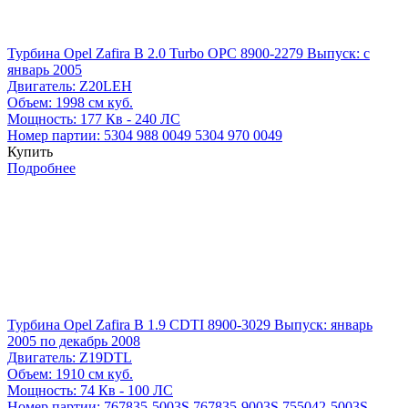
Турбина Opel Zafira B 2.0 Turbo OPC 8900-2279
Выпуск: с
январь 2005
Двигатель:
Z20LEH
Объем:
1998 см куб.
Мощность:
177 Кв - 240 ЛС
Номер партии:
5304 988 0049
5304 970 0049
Купить
Подробнее
Турбина Opel Zafira B 1.9 CDTI 8900-3029
Выпуск: январь
2005 по декабрь 2008
Двигатель:
Z19DTL
Объем:
1910 см куб.
Мощность:
74 Кв - 100 ЛС
Номер партии:
767835-5003S
767835-9003S
755042-5003S