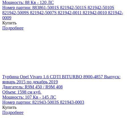
Мощность:
88 Кв - 120 ЛС
Номер партии:
883861-5001S
821942-5011S
821942-5010S
821942-5009S
821942-5007S
821942-0011
821942-0010
821942-
0009
Купить
Подробнее
Турбина Opel Vivaro 1.6 CDTI BITURBO 8900-4857
Выпуск:
январь 2015 по декабрь 2019
Двигатель:
R9M 450 / R9M 408
Объем:
1598 см куб.
Мощность:
107 Кв - 145 ЛС
Номер партии:
821943-5003S
821943-0003
Купить
Подробнее