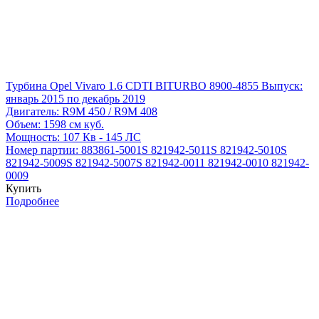
Турбина Opel Vivaro 1.6 CDTI BITURBO 8900-4855
Выпуск:
январь 2015 по декабрь 2019
Двигатель:
R9M 450 / R9M 408
Объем:
1598 см куб.
Мощность:
107 Кв - 145 ЛС
Номер партии:
883861-5001S
821942-5011S
821942-5010S
821942-5009S
821942-5007S
821942-0011
821942-0010
821942-
0009
Купить
Подробнее