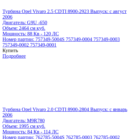
Турбина Opel Vivaro 2.5 CDTI 8900-2923
Выпуск: с август
2006
Двигатель:
G9U -650
Объем:
2464 см куб.
Мощность:
88 Кв - 120 ЛС
Номер партии:
757349-5004S
757349-0004
757349-0003
757349-0002
757349-0001
Купить
Подробнее
Турбина Opel Vivaro 2.0 CDTI 8900-2804
Выпуск: с январь
2006
Двигатель:
M9R780
Объем:
1995 см куб.
Мощность:
84 Кв - 114 ЛС
Номер партии:
762785-5004S
762785-0003
762785-0002