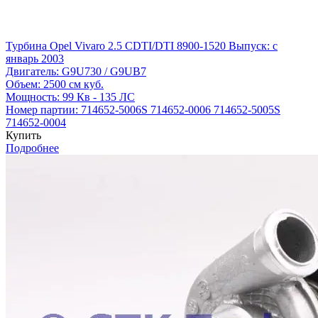
Турбина Opel Vivaro 2.5 CDTI/DTI 8900-1520
Выпуск: с
январь 2003
Двигатель:
G9U730 / G9UB7
Объем:
2500 см куб.
Мощность:
99 Кв - 135 ЛС
Номер партии:
714652-5006S
714652-0006
714652-5005S
714652-0004
Купить
Подробнее