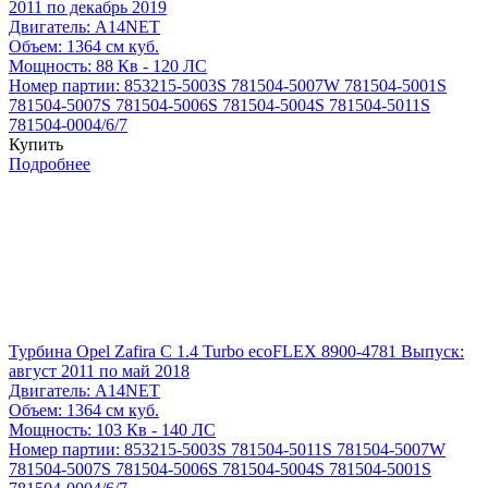
2011 по декабрь 2019
Двигатель:
A14NET
Объем:
1364 см куб.
Мощность:
88 Кв - 120 ЛС
Номер партии:
853215-5003S
781504-5007W
781504-5001S
781504-5007S
781504-5006S
781504-5004S
781504-5011S
781504-0004/6/7
Купить
Подробнее
Турбина Opel Zafira C 1.4 Turbo ecoFLEX 8900-4781
Выпуск:
август 2011 по май 2018
Двигатель:
A14NET
Объем:
1364 см куб.
Мощность:
103 Кв - 140 ЛС
Номер партии:
853215-5003S
781504-5011S
781504-5007W
781504-5007S
781504-5006S
781504-5004S
781504-5001S