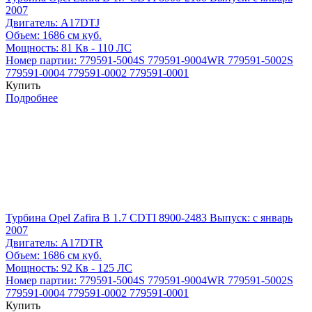
2007
Двигатель:
A17DTJ
Объем:
1686 см куб.
Мощность:
81 Кв - 110 ЛС
Номер партии:
779591-5004S
779591-9004WR
779591-5002S
779591-0004
779591-0002
779591-0001
Купить
Подробнее
Турбина Opel Zafira B 1.7 CDTI 8900-2483
Выпуск: с январь
2007
Двигатель:
A17DTR
Объем:
1686 см куб.
Мощность:
92 Кв - 125 ЛС
Номер партии:
779591-5004S
779591-9004WR
779591-5002S
779591-0004
779591-0002
779591-0001
Купить