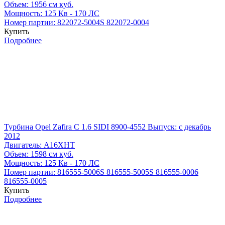
Объем:
1956 см куб.
Мощность:
125 Кв - 170 ЛС
Номер партии:
822072-5004S
822072-0004
Купить
Подробнее
Турбина Opel Zafira C 1.6 SIDI 8900-4552
Выпуск: с декабрь
2012
Двигатель:
A16XHT
Объем:
1598 см куб.
Мощность:
125 Кв - 170 ЛС
Номер партии:
816555-5006S
816555-5005S
816555-0006
816555-0005
Купить
Подробнее