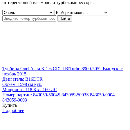
интересующей вас модели турбокомпрессора.
Турбина Opel Astra K 1.6 CDTI BiTurbo 8900-5052
Выпуск: с
ноябрь 2015
Двигатель:
B16DTR
Объем:
1598 см куб.
Мощность:
118 Кв - 160 ЛС
Номер партии:
843059-5004S
843059-5003S
843059-0004
843059-0003
Купить
Подробнее