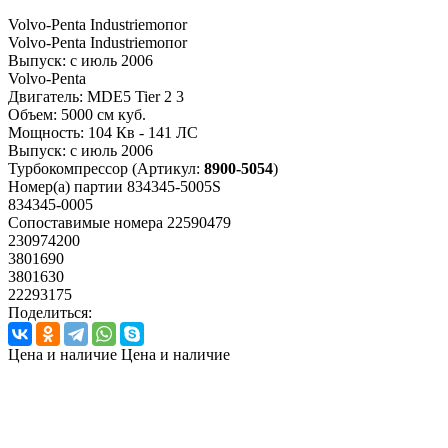
Volvo-Penta Industriemoпоr
Volvo-Penta Industriemoпоr
Выпуск:
с июль 2006
Volvo-Penta
Двигатель:
MDE5 Tier 2 3
Объем:
5000 см куб.
Мощность:
104 Кв - 141 ЛС
Выпуск:
с июль 2006
Турбокомпрессор
(Артикул:
8900-5054
)
Номер(а) партии
834345-5005S
834345-0005
Сопоставимые номера
22590479
230974200
3801690
3801630
22293175
Поделиться:
Цена и наличие
Цена и наличие