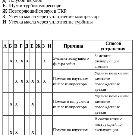
Д
Голубой выхлоп
Е
Шум в турбокомпрессоре
Ж
Повторяющийся звук в ТКР
З
Утечка масла через уплотнение компрессора
И
Утечка масла через уплотнение турбины
Способ
А
Б
В
Г
Д
Е
Ж
З
И
Причина
устранения
Замените
Элемент воздушного
Х
Х
Х
Х
Х
фильтрующий
фильра забит
элемент
Удалите помехи или
Помехи во впускном
замените
Х
Х
Х
Х
Х
Х
канале компрессора
поврежденные
детали
Удалите помехи или
Помехи в выпускном
замените
Х
Х
Х
канале компрессора
поврежденные
детали
В соответсвии с
инструкцией по
Помехи во впускном
эксплуатации
Х
Х
Х