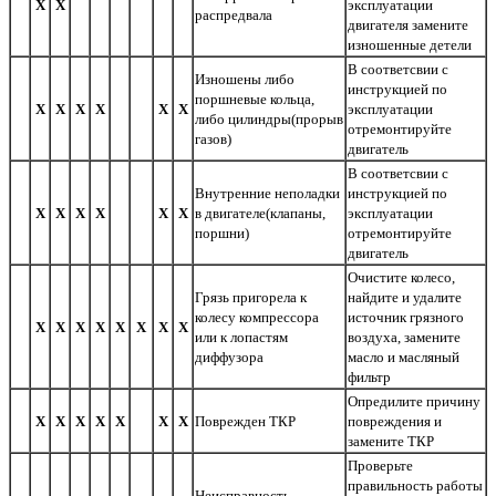
Х
Х
эксплуатации
распредвала
двигателя замените
изношенные детели
В соответсвии с
Изношены либо
инструкцией по
поршневые кольца,
Х
Х
Х
Х
Х
Х
эксплуатации
либо цилиндры(прорыв
отремонтируйте
газов)
двигатель
В соответсвии с
Внутренние неполадки
инструкцией по
Х
Х
Х
Х
Х
Х
в двигателе(клапаны,
эксплуатации
поршни)
отремонтируйте
двигатель
Очистите колесо,
Грязь пригорела к
найдите и удалите
колесу компрессора
источник грязного
Х
Х
Х
Х
Х
Х
Х
Х
или к лопастям
воздуха, замените
диффузора
масло и масляный
фильтр
Опредилите причину
Х
Х
Х
Х
Х
Х
Х
Поврежден ТКР
повреждения и
замените ТКР
Проверьте
правильность работы
Неисправность