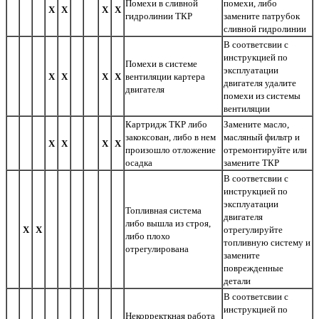
Помехи в сливной
помехи, либо
Х
Х
Х
Х
гидролинии ТКР
замените патрубок
сливной гидролинии
В соответсвии с
инструкцией по
Помехи в системе
эксплуатации
Х
Х
Х
Х
вентиляции картера
двигателя удалите
двигателя
помехи из системы
вентиляции
Картридж ТКР либо
Замените масло,
закоксован, либо в нем
масляный фильтр и
Х
Х
Х
Х
произошло отложение
отремонтируйте или
осадка
замените ТКР
В соответсвии с
инструкцией по
эксплуатации
Топливная система
двигателя
либо вышла из строя,
Х
Х
отрегулируйте
либо плохо
топливную систему и
отрегулирована
замените
поврежденные
детали
В соответсвии с
инструкцией по
Некорректкная работа