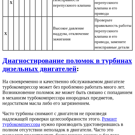
Х
перепускного
перепускного клапана
клапана и его
привода
Проверьте
правильность работы
Высокое давление
перепускного
Х
наддува, отключение
клапана и его
зажигания
привода, замените
неисправные детали
Диагностирование поломок в турбинах
дизельных двигателей
:
На своевременно и качественно обслуживаемом двигателе
турбокомпрессор может без проблемно работать много лет.
Возникновение поломок же может быть связано с попаданием
в механизм турбокомпрессора инородных предметов,
недостатком масла либо его загрязнением.
Часто турбины снимают с двигателя не произведя
надлежащей проверки целесообразности этого.
Ремонт
турбокомпрессора
нужно производить удостоверившись в
полном отсутствии неполадок в двигатели. Часто это