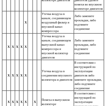
коллекторе двигателя
двигателя удалите
помехи во впускном
коллекторе двигателя
Утечка воздуха в
Либо замените
канале, соединяющем
прокладки, либо
Х
воздушный фильтр и
подтяните
впускной канал
соединение
компрессора
Утечка воздуха в
канале, соединяющем
Либо замените
выпускной канал
прокладки, либо
Х
Х
Х
Х
Х
компрессора и
подтяните
впускной коллектор
соединение
двигателя
В соответсвии с
инструкцией по
Утечка воздуха в
эксплуатации
Х
Х
Х
Х
Х
соединении впускного
двигателя либо
коллектора и двигателя
замените прокладки,
либо подтяните
соединение
В соответсвии с
инструкцией по
Помеха в выпускном
Х
Х
Х
Х
Х
Х
эксплуатации
коллекторе