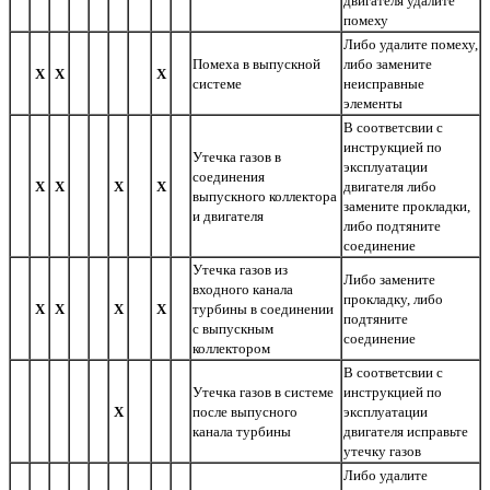
двигателя удалите
помеху
Либо удалите помеху,
Помеха в выпускной
либо замените
Х
Х
Х
системе
неисправные
элементы
В соответсвии с
инструкцией по
Утечка газов в
эксплуатации
соединения
Х
Х
Х
Х
двигателя либо
выпускного коллектора
замените прокладки,
и двигателя
либо подтяните
соединение
Утечка газов из
Либо замените
входного канала
прокладку, либо
Х
Х
Х
Х
турбины в соединении
подтяните
с выпускным
соединение
коллектором
В соответсвии с
Утечка газов в системе
инструкцией по
Х
после выпусного
эксплуатации
канала турбины
двигателя исправьте
утечку газов
Либо удалите