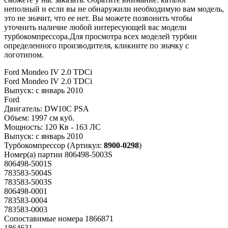
неполный и если вы не обнаружили необходимую вам модель,
это не значит, что ее нет. Вы можете позвонить чтобы
уточнить наличие любой интересующей вас модели
турбокомпрессора.Для просмотра всех моделей турбин
определенного производителя, кликните по значку с
логотипом.
Ford Mondeo IV 2.0 TDCi
Ford Mondeo IV 2.0 TDCi
Выпуск:
с январь 2010
Ford
Двигатель:
DW10C PSA
Объем:
1997 см куб.
Мощность:
120 Кв - 163 ЛС
Выпуск:
с январь 2010
Турбокомпрессор
(Артикул:
8900-0298
)
Номер(а) партии
806498-5003S
806498-5001S
783583-5004S
783583-5003S
806498-0001
783583-0004
783583-0003
Сопоставимые номера
1866871
1864631