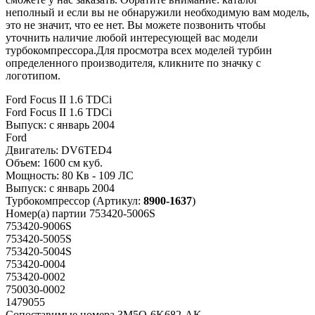
неполный и если вы не обнаружили необходимую вам модель,
это не значит, что ее нет. Вы можете позвонить чтобы
уточнить наличие любой интересующей вас модели
турбокомпрессора.Для просмотра всех моделей турбин
определенного производителя, кликните по значку с
логотипом.
Ford Focus II 1.6 TDCi
Ford Focus II 1.6 TDCi
Выпуск:
с январь 2004
Ford
Двигатель:
DV6TED4
Объем:
1600 см куб.
Мощность:
80 Кв - 109 ЛС
Выпуск:
с январь 2004
Турбокомпрессор
(Артикул:
8900-1637
)
Номер(а) партии
753420-5006S
753420-9006S
753420-5005S
753420-5004S
753420-0004
753420-0002
750030-0002
1479055
Сопоставимые номера
3M5Q-6K682-AK