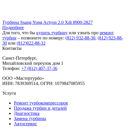
Турбина Ssang-Yong Actyon 2.0 Xdi 8900-2827
Подробнее
Для того, что бы
купить турбину
или узнать про
ремонт
турбин
– позвоните по номеру:
(812) 932-88-30
,
(812) 923-88-
30
или
(812)922-88-32
Контакты
Санкт-Петербург
,
Михайловский переулок дом 1
Телефон:
+7 (812) 407-37-36
OOO «Мастертурбо»
ИНН: 7839369514, ОГРН: 1079847085955
Услуги
Ремонт турбокомпрессоров
Продажа турбин и деталей
Диагностика
Замена турбины
Автосервис