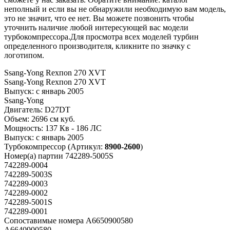
неполный и если вы не обнаружили необходимую вам модель,
это не значит, что ее нет. Вы можете позвонить чтобы
уточнить наличие любой интересующей вас модели
турбокомпрессора.Для просмотра всех моделей турбин
определенного производителя, кликните по значку с
логотипом.
Ssang-Yong Rexпоn 270 XVT
Ssang-Yong Rexпоn 270 XVT
Выпуск:
с январь 2005
Ssang-Yong
Двигатель:
D27DT
Объем:
2696 см куб.
Мощность:
137 Кв - 186 ЛС
Выпуск:
с январь 2005
Турбокомпрессор
(Артикул:
8900-2600
)
Номер(а) партии
742289-5005S
742289-0004
742289-5003S
742289-0003
742289-0002
742289-5001S
742289-0001
Сопоставимые номера
A6650900580
A6640900580