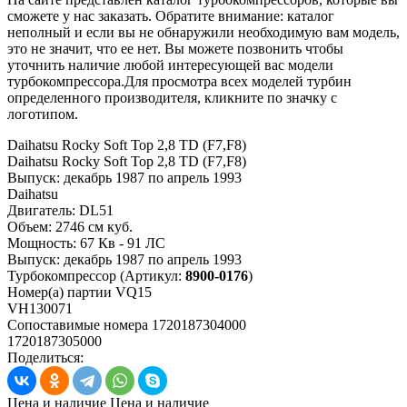
сможете у нас заказать. Обратите внимание: каталог
неполный и если вы не обнаружили необходимую вам модель,
это не значит, что ее нет. Вы можете позвонить чтобы
уточнить наличие любой интересующей вас модели
турбокомпрессора.Для просмотра всех моделей турбин
определенного производителя, кликните по значку с
логотипом.
Daihatsu Rocky Soft Top 2,8 TD (F7,F8)
Daihatsu Rocky Soft Top 2,8 TD (F7,F8)
Выпуск:
декабрь 1987 по апрель 1993
Daihatsu
Двигатель:
DL51
Объем:
2746 см куб.
Мощность:
67 Кв - 91 ЛС
Выпуск:
декабрь 1987 по апрель 1993
Турбокомпрессор
(Артикул:
8900-0176
)
Номер(а) партии
VQ15
VH130071
Сопоставимые номера
1720187304000
1720187305000
Поделиться:
Цена и наличие
Цена и наличие