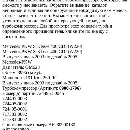
сможете у нас заказать. Обратите внимание: каталог
неполный и если вы не обнаружили необходимую вам модель,
это не значит, что ее нет. Вы можете позвонить чтобы
уточнить наличие любой интересующей вас модели
турбокомпрессора.Для просмотра всех моделей турбин
определенного производителя, кликните по значку с
логотипом.
Mercedes-PKW S-Klasse 400 CDI (W220)
Mercedes-PKW S-Klasse 400 CDI (W220)
Выпуск:
январь 2003 по декабрь 2005
Mercedes-PKW
Двигатель:
OM628
Объем:
3996 см куб.
Мощность:
191 Кв - 260 ЛС
Выпуск:
январь 2003 по декабрь 2005
Турбокомпрессор
(Артикул:
8900-1796
)
Номер(а) партии
724495-5004S
724495-0003
724495-0002
724495-0001
717383-0002
717383-0002
Сопоставимые номера
A6280900180
A6280960599