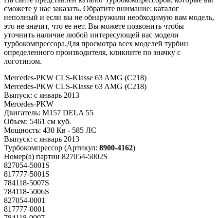
сможете у нас заказать. Обратите внимание: каталог
неполный и если вы не обнаружили необходимую вам модель,
это не значит, что ее нет. Вы можете позвонить чтобы
уточнить наличие любой интересующей вас модели
турбокомпрессора.Для просмотра всех моделей турбин
определенного производителя, кликните по значку с
логотипом.
Mercedes-PKW CLS-Klasse 63 AMG (C218)
Mercedes-PKW CLS-Klasse 63 AMG (C218)
Выпуск:
с январь 2013
Mercedes-PKW
Двигатель:
M157 DELA 55
Объем:
5461 см куб.
Мощность:
430 Кв - 585 ЛС
Выпуск:
с январь 2013
Турбокомпрессор
(Артикул:
8900-4162
)
Номер(а) партии
827054-5002S
827054-5001S
817777-5001S
784118-5007S
784118-5006S
827054-0001
817777-0001
784118-0007