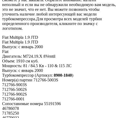
неполный и если вы не обнаружили необходимую вам модель,
это не значит, что ее нет. Вы можете позвонить чтобы
уточнить наличие любой интересующей вас модели
турбокомпрессора.Для просмотра всех моделей турбин
определенного производителя, кликните по значку с
логотипом.
Fiat Multipla 1.9 JTD
Fiat Multipla 1.9 JTD
Выпуск:
с январь 2000
Fiat
Двигатель:
M724.19.X 8Ventil
Объем:
1910 см куб.
Мощность:
81 / 84.5 Кв - 110 & 115 ЛС
Выпуск:
с январь 2000
Турбокомпрессор
(Артикул:
8900-1840
)
Номер(а) партии
712766-5003S
712766-9003S
712766-5002S
712766-9002S
712766-0001
Сопоставимые номера
55191596
46786078
71785250
46779032