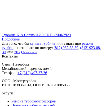
Турбина KIA Carens II 2.0 CRDi 8900-2929
Подробнее
Для того, что бы
купить турбину
или узнать про
ремонт
турбин
– позвоните по номеру:
(812) 932-88-30
,
(812) 923-88-
30
или
(812)922-88-32
Контакты
Санкт-Петербург
,
Михайловский переулок дом 1
Телефон:
+7 (812) 407-37-36
OOO «Мастертурбо»
ИНН: 7839369514, ОГРН: 1079847085955
Услуги
Ремонт турбокомпрессоров
Продажа турбин и деталей