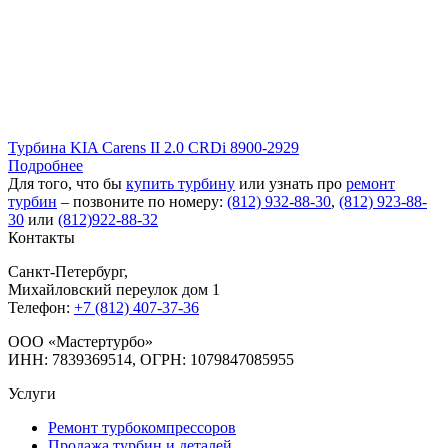
Турбина KIA Carens II 2.0 CRDi 8900-2929
Подробнее
Для того, что бы
купить турбину
или узнать про
ремонт
турбин
– позвоните по номеру:
(812) 932-88-30
,
(812) 923-88-
30
или
(812)922-88-32
Контакты
Санкт-Петербург
,
Михайловский переулок дом 1
Телефон:
+7 (812) 407-37-36
OOO «Мастертурбо»
ИНН: 7839369514, ОГРН: 1079847085955
Услуги
Ремонт турбокомпрессоров
Продажа турбин и деталей