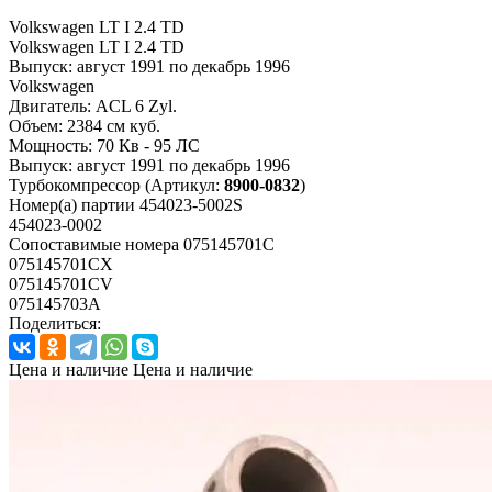
Volkswagen LT I 2.4 TD
Volkswagen LT I 2.4 TD
Выпуск:
август 1991 по декабрь 1996
Volkswagen
Двигатель:
ACL 6 Zyl.
Объем:
2384 см куб.
Мощность:
70 Кв - 95 ЛС
Выпуск:
август 1991 по декабрь 1996
Турбокомпрессор
(Артикул:
8900-0832
)
Номер(а) партии
454023-5002S
454023-0002
Сопоставимые номера
075145701C
075145701CX
075145701CV
075145703A
Поделиться:
Цена и наличие
Цена и наличие