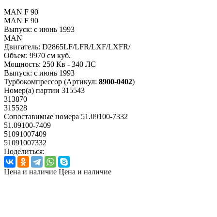
MAN F 90
MAN F 90
Выпуск:
с июнь 1993
MAN
Двигатель:
D2865LF/LFR/LXF/LXFR/
Объем:
9970 см куб.
Мощность:
250 Кв - 340 ЛС
Выпуск:
с июнь 1993
Турбокомпрессор
(Артикул:
8900-0402
)
Номер(а) партии
315543
313870
315528
Сопоставимые номера
51.09100-7332
51.09100-7409
51091007409
51091007332
Поделиться:
Цена и наличие
Цена и наличие