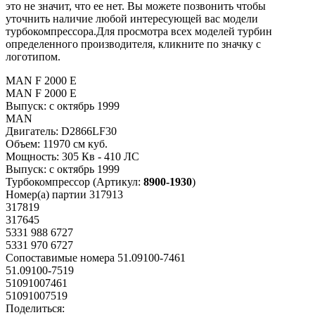
это не значит, что ее нет. Вы можете позвонить чтобы
уточнить наличие любой интересующей вас модели
турбокомпрессора.Для просмотра всех моделей турбин
определенного производителя, кликните по значку с
логотипом.
MAN F 2000 E
MAN F 2000 E
Выпуск:
с октябрь 1999
MAN
Двигатель:
D2866LF30
Объем:
11970 см куб.
Мощность:
305 Кв - 410 ЛС
Выпуск:
с октябрь 1999
Турбокомпрессор
(Артикул:
8900-1930
)
Номер(а) партии
317913
317819
317645
5331 988 6727
5331 970 6727
Сопоставимые номера
51.09100-7461
51.09100-7519
51091007461
51091007519
Поделиться: