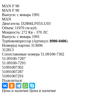
MAN F 90
MAN F 90
Выпуск:
с январь 1991
MAN
Двигатель:
D2866LF05/LU03
Объем:
11970 см куб.
Мощность:
272 Кв - 370 ЛС
Выпуск:
с январь 1991
Турбокомпрессор
(Артикул:
8900-0406
)
Номер(а) партии
313696
312813
Сопоставимые номера
51.09100-7302
51.09100-7287
51.09100-7293
51091007302
51091007287
51091007293
Поделиться:
Цена и наличие
Цена и наличие