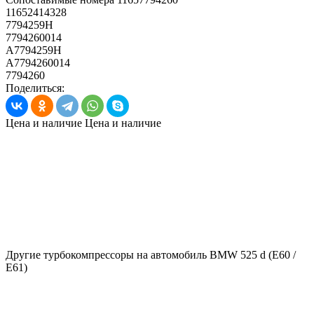
11652414328
7794259H
7794260014
A7794259H
A7794260014
7794260
Поделиться:
Цена и наличие
Цена и наличие
Другие турбокомпрессоры на автомобиль
BMW 525 d (E60 /
E61)