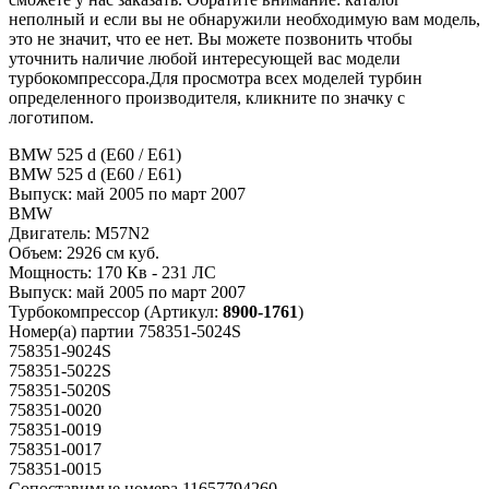
неполный и если вы не обнаружили необходимую вам модель,
это не значит, что ее нет. Вы можете позвонить чтобы
уточнить наличие любой интересующей вас модели
турбокомпрессора.Для просмотра всех моделей турбин
определенного производителя, кликните по значку с
логотипом.
BMW 525 d (E60 / E61)
BMW 525 d (E60 / E61)
Выпуск:
май 2005 по март 2007
BMW
Двигатель:
M57N2
Объем:
2926 см куб.
Мощность:
170 Кв - 231 ЛС
Выпуск:
май 2005 по март 2007
Турбокомпрессор
(Артикул:
8900-1761
)
Номер(а) партии
758351-5024S
758351-9024S
758351-5022S
758351-5020S
758351-0020
758351-0019
758351-0017
758351-0015
Сопоставимые номера
11657794260