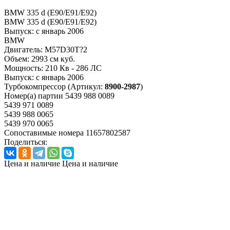
BMW 335 d (E90/E91/E92)
BMW 335 d (E90/E91/E92)
Выпуск:
с январь 2006
BMW
Двигатель:
M57D30T?2
Объем:
2993 см куб.
Мощность:
210 Кв - 286 ЛС
Выпуск:
с январь 2006
Турбокомпрессор
(Артикул:
8900-2987
)
Номер(а) партии
5439 988 0089
5439 971 0089
5439 988 0065
5439 970 0065
Сопоставимые номера
11657802587
Поделиться:
Цена и наличие
Цена и наличие