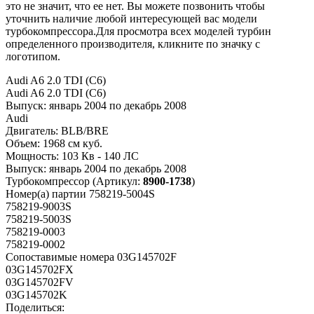
это не значит, что ее нет. Вы можете позвонить чтобы
уточнить наличие любой интересующей вас модели
турбокомпрессора.Для просмотра всех моделей турбин
определенного производителя, кликните по значку с
логотипом.
Audi A6 2.0 TDI (C6)
Audi A6 2.0 TDI (C6)
Выпуск:
январь 2004 по декабрь 2008
Audi
Двигатель:
BLB/BRE
Объем:
1968 см куб.
Мощность:
103 Кв - 140 ЛС
Выпуск:
январь 2004 по декабрь 2008
Турбокомпрессор
(Артикул:
8900-1738
)
Номер(а) партии
758219-5004S
758219-9003S
758219-5003S
758219-0003
758219-0002
Сопоставимые номера
03G145702F
03G145702FX
03G145702FV
03G145702K
Поделиться: