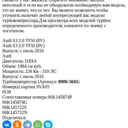
неполный и если вы не обнаружили необходимую вам модель,
это не значит, что ее нет. Вы можете позвонить чтобы
уточнить наличие любой интересующей вас модели
турбокомпрессора.Для просмотра всех моделей турбин
определенного производителя, кликните по значку с
логотипом.
Audi S3 2.0 TFSI (8V)
Audi S3 2.0 TFSI (8V)
Выпуск:
с июль 2016
Audi
Двигатель:
DJHA
Объем:
1984 см куб.
Мощность:
228 Кв - 310 ЛС
Выпуск:
с июль 2016
Турбокомпрессор
(Артикул:
8900-5045
)
Номер(а) партии
9VA05
IS38
Сопоставимые номера
06K145874P
06K145874G
06K145722S
06K145722N
Поделиться: