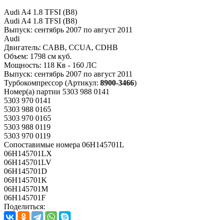
Audi A4 1.8 TFSI (B8)
Audi A4 1.8 TFSI (B8)
Выпуск:
сентябрь 2007 по август 2011
Audi
Двигатель:
CABB, CCUA, CDHB
Объем:
1798 см куб.
Мощность:
118 Кв - 160 ЛС
Выпуск:
сентябрь 2007 по август 2011
Турбокомпрессор
(Артикул:
8900-3466
)
Номер(а) партии
5303 988 0141
5303 970 0141
5303 988 0165
5303 970 0165
5303 988 0119
5303 970 0119
Сопоставимые номера
06H145701L
06H145701LX
06H145701LV
06H145701D
06H145701K
06H145701M
06H145701F
Поделиться: