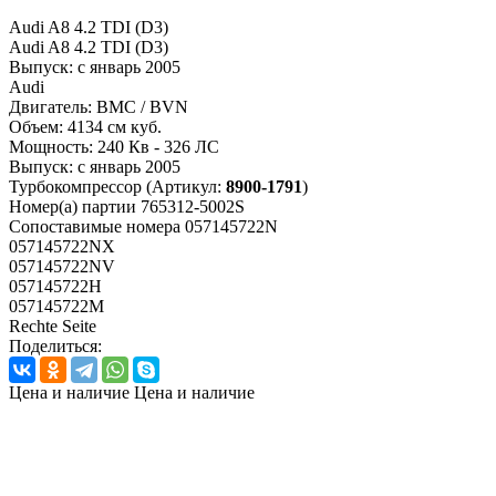
Audi A8 4.2 TDI (D3)
Audi A8 4.2 TDI (D3)
Выпуск:
с январь 2005
Audi
Двигатель:
BMC / BVN
Объем:
4134 см куб.
Мощность:
240 Кв - 326 ЛС
Выпуск:
с январь 2005
Турбокомпрессор
(Артикул:
8900-1791
)
Номер(а) партии
765312-5002S
Сопоставимые номера
057145722N
057145722NX
057145722NV
057145722H
057145722M
Rechte Seite
Поделиться:
Цена и наличие
Цена и наличие